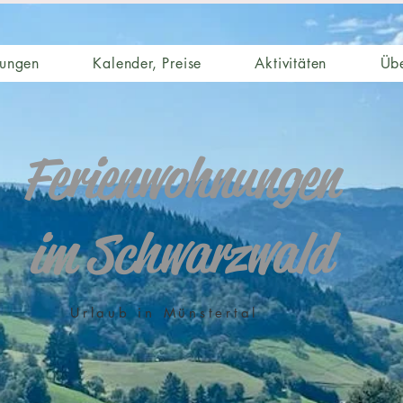
nungen
Kalender, Preise
Aktivitäten
Übe
Ferienwohnungen
im Schwarzwald
Urlaub in Münstertal