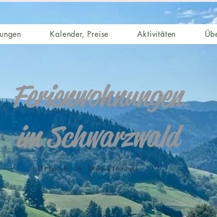
nungen
Kalender, Preise
Aktivitäten
Übe
Ferienwohnungen
im Schwarzwald
Urlaub in Münstertal