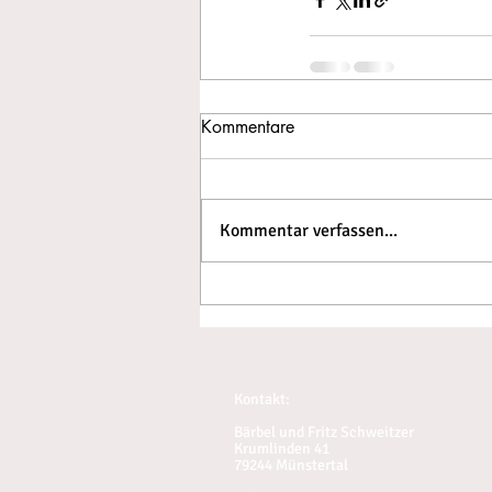
Kommentare
Kommentar verfassen...
Kontakt:
Bärbel und Fritz Schweitzer
Krumlinden 41
79244 Münstertal