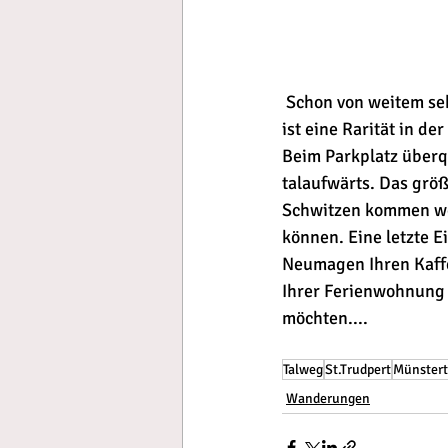
 Schon von weitem sehen Sie das Kloster St. Trudpert, das Sie unbedingt besichtigen sollten. Es 
ist eine Rarität in d
Beim Parkplatz überq
talaufwärts. Das größt
Schwitzen kommen we
können. Eine letzte E
Neumagen Ihren Kaffee
Ihrer Ferienwohnung u
möchten....
Talweg
St.Trudpert
Münstert
Wanderungen